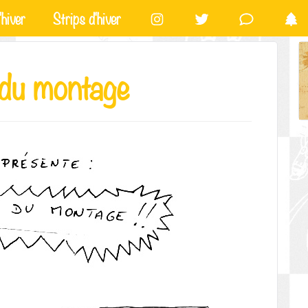
hiver
Strips d'hiver
 du montage